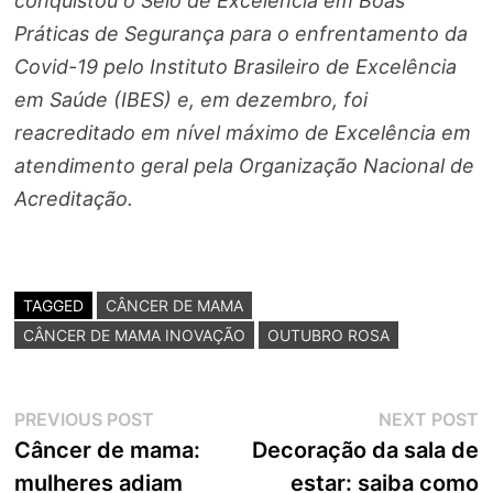
conquistou o Selo de Excelência em Boas
Práticas de Segurança para o enfrentamento da
Covid-19 pelo Instituto Brasileiro de Excelência
em Saúde (IBES) e, em dezembro, foi
reacreditado em nível máximo de Excelência em
atendimento geral pela Organização Nacional de
Acreditação.
TAGGED
CÂNCER DE MAMA
CÂNCER DE MAMA INOVAÇÃO
OUTUBRO ROSA
Navegação
Previous
N
PREVIOUS POST
NEXT POST
post:
p
Câncer de mama:
Decoração da sala de
de
mulheres adiam
estar: saiba como