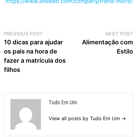
https://www.linkedin.com/company/trend-micro/
Navegação
Previous
N
PREVIOUS POST
NEXT POST
post:
p
10 dicas para ajudar
Alimentação com
de
os pais na hora de
Estilo
Post
fazer a matrícula dos
filhos
Tudo Em Um
View all posts by Tudo Em Um →