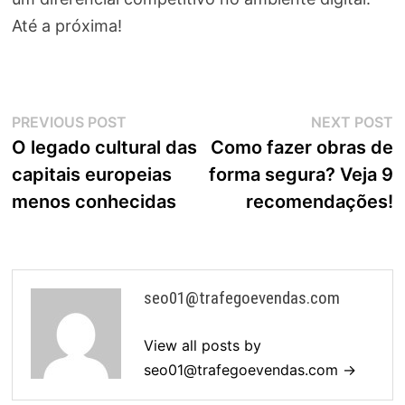
Até a próxima!
Navegação
Previous
N
PREVIOUS POST
NEXT POST
post:
p
O legado cultural das
Como fazer obras de
de
capitais europeias
forma segura? Veja 9
Post
menos conhecidas
recomendações!
seo01@trafegoevendas.com
View all posts by
seo01@trafegoevendas.com
→