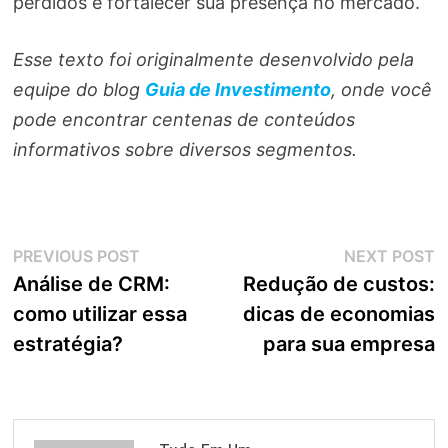
perdidos e fortalecer sua presença no mercado.
Esse texto foi originalmente desenvolvido pela
equipe do blog
Guia de Investimento
, onde você
pode encontrar centenas de conteúdos
informativos sobre diversos segmentos.
Navegação
Previous
N
PREVIOUS POST
NEXT POST
post:
p
Análise de CRM:
Redução de custos:
de
como utilizar essa
dicas de economias
Post
estratégia?
para sua empresa