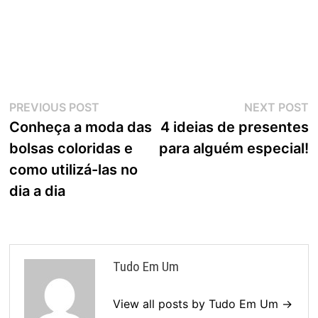
Navegação
Previous
N
PREVIOUS POST
NEXT POST
post:
p
Conheça a moda das
4 ideias de presentes
de
bolsas coloridas e
para alguém especial!
Post
como utilizá-las no
dia a dia
Tudo Em Um
View all posts by Tudo Em Um →