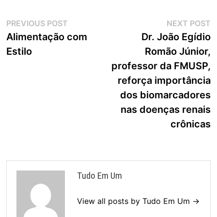
Navegação
Previous
N
PREVIOUS POST
NEXT POST
post:
p
Alimentação com
Dr. João Egídio
de
Estilo
Romão Júnior,
Post
professor da FMUSP,
reforça importância
dos biomarcadores
nas doenças renais
crônicas
Tudo Em Um
View all posts by Tudo Em Um →