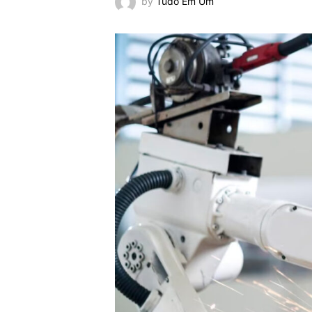
by
Tudo Em Um