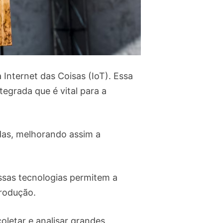
 Internet das Coisas (IoT). Essa
egrada que é vital para a
madas, melhorando assim a
Essas tecnologias permitem a
produção.
oletar e analisar grandes