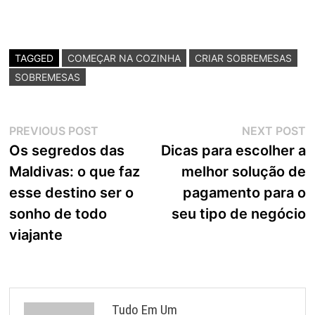
TAGGED
COMEÇAR NA COZINHA
CRIAR SOBREMESAS
SOBREMESAS
Navegação
Previous
N
PREVIOUS POST
NEXT POST
post:
p
Os segredos das
Dicas para escolher a
de
Maldivas: o que faz
melhor solução de
Post
esse destino ser o
pagamento para o
sonho de todo
seu tipo de negócio
viajante
Tudo Em Um