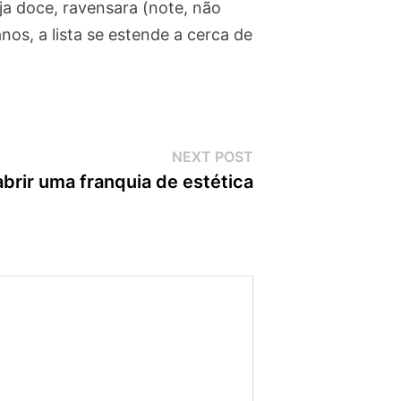
nja doce, ravensara (note, não
nos, a lista se estende a cerca de
Next
NEXT POST
post:
brir uma franquia de estética