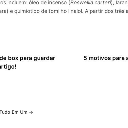
nos incluem: óleo de incenso (
Boswellia carteri
), lara
) e quimiotipo de tomilho linalol. A partir dos três a
 de box para guardar
5 motivos para a
rtigo!
y Tudo Em Um →