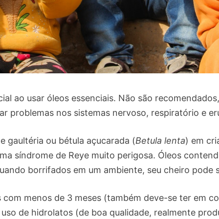
ial ao usar óleos essenciais. Não são recomendados, 
ar problemas nos sistemas nervoso, respiratório e e
de gaultéria ou bétula açucarada (
Betula lenta
) em cr
 uma síndrome de Reye muito perigosa. Óleos contendo
quando borrifados em um ambiente, seu cheiro pode se
as com menos de 3 meses (também deve-se ter em cont
uso de hidrolatos (de boa qualidade, realmente pro