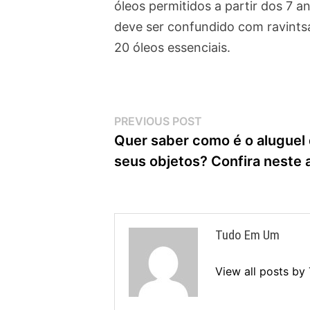
óleos permitidos a partir dos 7 a
deve ser confundido com ravintsara
20 óleos essenciais.
Navegação
Previous
PREVIOUS POST
post:
Quer saber como é o aluguel
de
seus objetos? Confira neste a
Post
Tudo Em Um
View all posts b