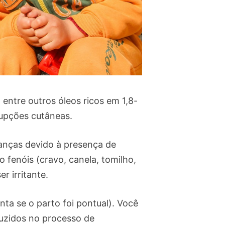
entre outros óleos ricos em 1,8-
rupções cutâneas.
ianças devido à presença de
 fenóis (cravo, canela, tomilho,
r irritante.
a se o parto foi pontual). Você
duzidos no processo de