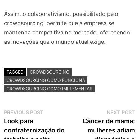
Assim, o colaborativismo, possibilitado pelo
crowdsourcing, permite que a empresa se
mantenha competitiva no mercado, oferecendo
as inovações que o mundo atual exige.
TAGGED
CROWDSOURCING
CROWDSOURCING COMO FUNCIONA
CROWDSOURCING COMO IMPLEMENTAR
Navegação
Previous
N
PREVIOUS POST
NEXT POST
post:
p
Look para
Câncer de mama:
de
confraternização do
mulheres adiam
Post