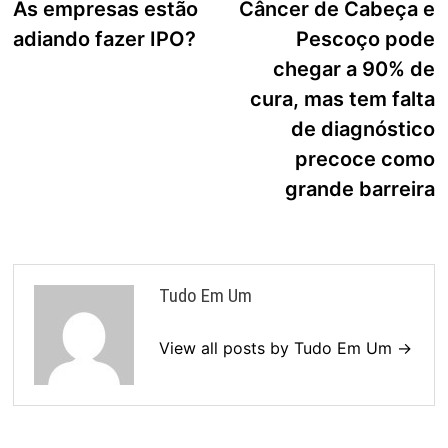
post:
p
As empresas estão
Câncer de Cabeça e
de
adiando fazer IPO?
Pescoço pode
Post
chegar a 90% de
cura, mas tem falta
de diagnóstico
precoce como
grande barreira
Tudo Em Um
View all posts by Tudo Em Um →