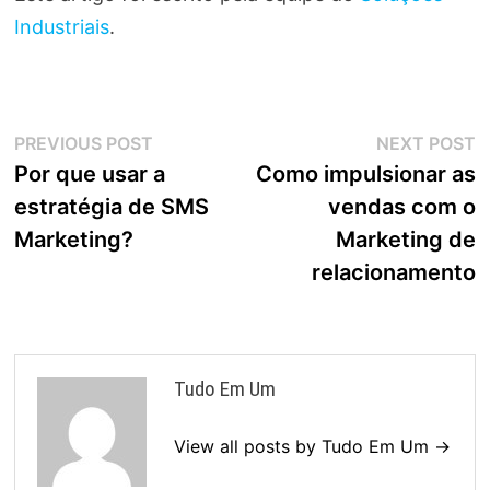
Industriais
.
Navegação
Previous
N
PREVIOUS POST
NEXT POST
post:
p
Por que usar a
Como impulsionar as
de
estratégia de SMS
vendas com o
Post
Marketing?
Marketing de
relacionamento
Tudo Em Um
View all posts by Tudo Em Um →