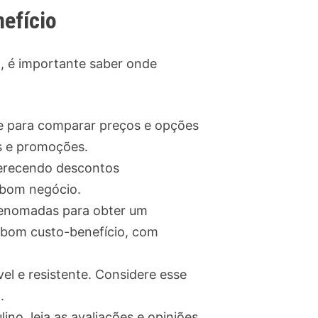
efício
o, é importante saber onde
ine para comparar preços e opções
s e promoções.
oferecendo descontos
m bom negócio.
renomadas para obter um
 bom custo-benefício, com
el e resistente. Considere esse
.
ino, leia as avaliações e opiniões