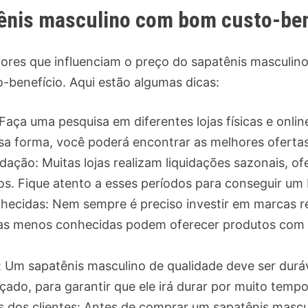
ênis masculino com bom custo-ben
ores que influenciam o preço do sapatênis masculin
benefício. Aqui estão algumas dicas:
 Faça uma pesquisa em diferentes lojas físicas e onl
sa forma, você poderá encontrar as melhores oferta
idação: Muitas lojas realizam liquidações sazonais, 
tos. Fique atento a esses períodos para conseguir u
ecidas: Nem sempre é preciso investir em marcas 
cas menos conhecidas podem oferecer produtos com
: Um sapatênis masculino de qualidade deve ser duráv
çado, para garantir que ele irá durar por muito tempo
es dos clientes: Antes de comprar um sapatênis mascul