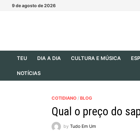
Skip
9 de agosto de 2026
to
content
TEU
DIA A DIA
CULTURA E MÚSICA
ESP
NOTÍCIAS
COTIDIANO
/
BLOG
Qual o preço do sa
by
Tudo Em Um