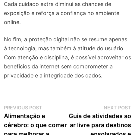
Cada cuidado extra diminui as chances de
exposição e reforça a confiança no ambiente
online.
No fim, a proteção digital não se resume apenas
à tecnologia, mas também à atitude do usuário.
Com atenção e disciplina, é possível aproveitar os
benefícios da internet sem comprometer a
privacidade e a integridade dos dados.
Navegação
Previous
N
PREVIOUS POST
NEXT POST
post:
p
Alimentação e
Guia de atividades ao
de
cérebro: o que comer
ar livre para destinos
Post
para melhorar a
ensolarados e