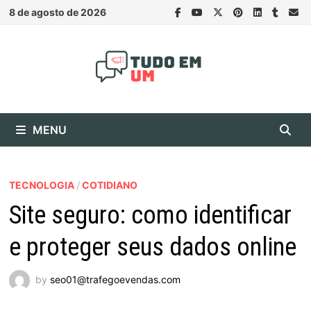
Skip
8 de agosto de 2026
to
content
MENU
TECNOLOGIA
/
COTIDIANO
Site seguro: como identificar
e proteger seus dados online
by
seo01@trafegoevendas.com