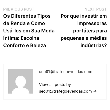
Navegação
Previous
N
PREVIOUS POST
NEXT POST
post:
p
Os Diferentes Tipos
Por que investir em
de
de Renda e Como
impressoras
Post
Usá-los em Sua Moda
portáteis para
Íntima: Escolha
pequenas e médias
Conforto e Beleza
indústrias?
seo01@trafegoevendas.com
View all posts by
seo01@trafegoevendas.com
→