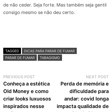
de não ceder. Seja forte. Mas também seja gentil
consigo mesmo se não deu certo.
TAGGED
DICAS PARA PARAR DE FUMAR
PARAR DE FUMAR
TABAGISMO
Navegação
Previous
N
PREVIOUS POST
NEXT POST
post:
p
Conheça a estética
Perda de memória e
de
Old Money e como
dificuldade para
Post
criar looks luxuosos
andar: covid longa
inspirados nesse
impacta qualidade de