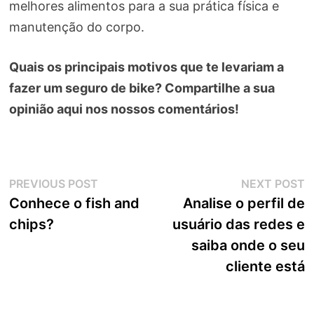
melhores alimentos para a sua prática física e
manutenção do corpo.
Quais os principais motivos que te levariam a
fazer um seguro de bike? Compartilhe a sua
opinião aqui nos nossos comentários!
Navegação
Previous
N
PREVIOUS POST
NEXT POST
post:
p
Conhece o fish and
Analise o perfil de
de
chips?
usuário das redes e
Post
saiba onde o seu
cliente está