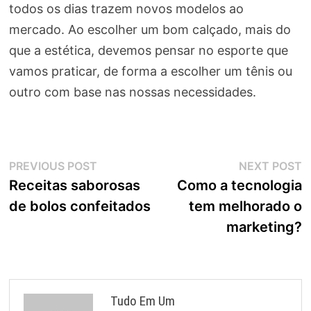
todos os dias trazem novos modelos ao
mercado. Ao escolher um bom calçado, mais do
que a estética, devemos pensar no esporte que
vamos praticar, de forma a escolher um tênis ou
outro com base nas nossas necessidades.
Navegação
Previous
N
PREVIOUS POST
NEXT POST
post:
p
Receitas saborosas
Como a tecnologia
de
de bolos confeitados
tem melhorado o
Post
marketing?
Tudo Em Um