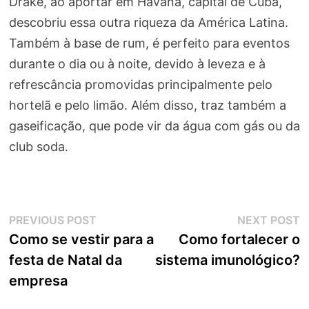
Drake, ao aportar em Havana, capital de Cuba,
descobriu essa outra riqueza da América Latina.
Também à base de rum, é perfeito para eventos
durante o dia ou à noite, devido à leveza e à
refrescância promovidas principalmente pelo
hortelã e pelo limão. Além disso, traz também a
gaseificação, que pode vir da água com gás ou da
club soda.
Navegação
Previous
N
PREVIOUS POST
NEXT POST
post:
p
Como se vestir para a
Como fortalecer o
de
festa de Natal da
sistema imunológico?
Post
empresa