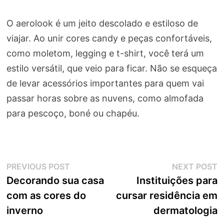
O aerolook é um jeito descolado e estiloso de
viajar. Ao unir cores candy e peças confortáveis,
como moletom, legging e t-shirt, você terá um
estilo versátil, que veio para ficar. Não se esqueça
de levar acessórios importantes para quem vai
passar horas sobre as nuvens, como almofada
para pescoço, boné ou chapéu.
Navegação
Previous
N
PREVIOUS POST
NEXT POST
post:
p
Decorando sua casa
Instituições para
de
com as cores do
cursar residência em
Post
inverno
dermatologia