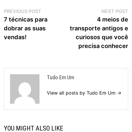
Navegação
Previous
N
PREVIOUS POST
NEXT POST
post:
p
7 técnicas para
4 meios de
de
dobrar as suas
transporte antigos e
Post
vendas!
curiosos que você
precisa conhecer
Tudo Em Um
View all posts by Tudo Em Um →
YOU MIGHT ALSO LIKE