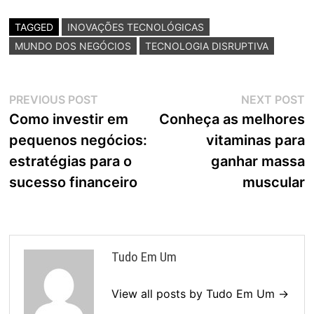
TAGGED
INOVAÇÕES TECNOLÓGICAS
MUNDO DOS NEGÓCIOS
TECNOLOGIA DISRUPTIVA
Navegação
Previous
N
PREVIOUS POST
NEXT POST
post:
p
Como investir em
Conheça as melhores
de
pequenos negócios:
vitaminas para
Post
estratégias para o
ganhar massa
sucesso financeiro
muscular
Tudo Em Um
View all posts by Tudo Em Um →