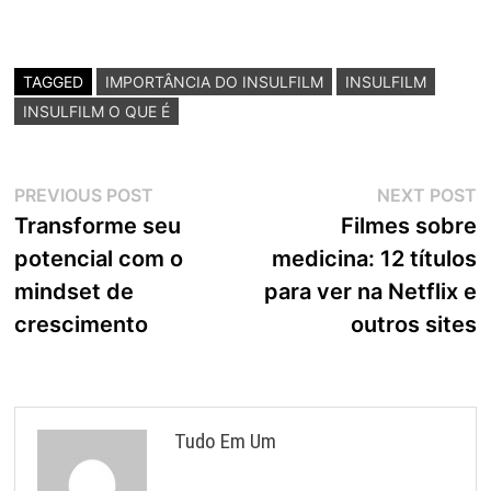
TAGGED
IMPORTÂNCIA DO INSULFILM
INSULFILM
INSULFILM O QUE É
Navegação
Previous
N
PREVIOUS POST
NEXT POST
post:
p
Transforme seu
Filmes sobre
de
potencial com o
medicina: 12 títulos
Post
mindset de
para ver na Netflix e
crescimento
outros sites
Tudo Em Um