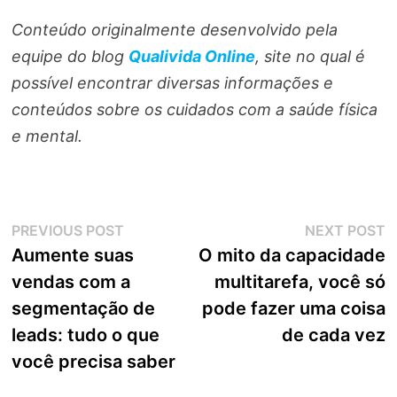
Conteúdo originalmente desenvolvido pela
equipe do blog
Qualivida Online
, site no qual é
possível encontrar diversas informações e
conteúdos sobre os cuidados com a saúde física
e mental.
Navegação
Previous
N
PREVIOUS POST
NEXT POST
post:
p
Aumente suas
O mito da capacidade
de
vendas com a
multitarefa, você só
Post
segmentação de
pode fazer uma coisa
leads: tudo o que
de cada vez
você precisa saber