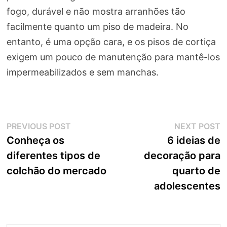
fogo, durável e não mostra arranhões tão
facilmente quanto um piso de madeira. No
entanto, é uma opção cara, e os pisos de cortiça
exigem um pouco de manutenção para mantê-los
impermeabilizados e sem manchas.
Navegação
Previous
N
PREVIOUS POST
NEXT POST
post:
p
Conheça os
6 ideias de
de
diferentes tipos de
decoração para
Post
colchão do mercado
quarto de
adolescentes