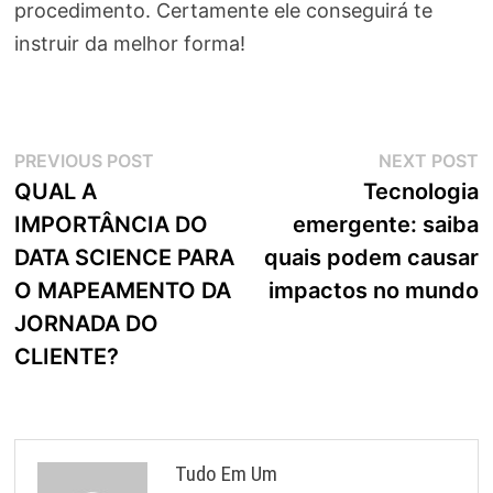
procedimento. Certamente ele conseguirá te
instruir da melhor forma!
Navegação
Previous
N
PREVIOUS POST
NEXT POST
post:
p
QUAL A
Tecnologia
de
IMPORTÂNCIA DO
emergente: saiba
Post
DATA SCIENCE PARA
quais podem causar
O MAPEAMENTO DA
impactos no mundo
JORNADA DO
CLIENTE?
Tudo Em Um