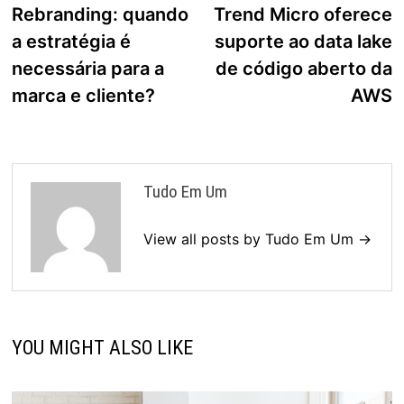
post:
p
Rebranding: quando
Trend Micro oferece
de
a estratégia é
suporte ao data lake
Post
necessária para a
de código aberto da
marca e cliente?
AWS
Tudo Em Um
View all posts by Tudo Em Um →
YOU MIGHT ALSO LIKE