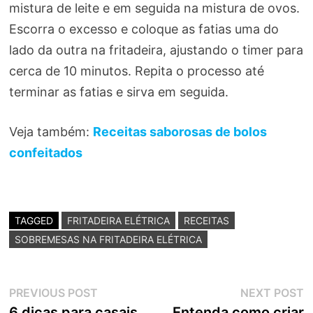
mistura de leite e em seguida na mistura de ovos.
Escorra o excesso e coloque as fatias uma do
lado da outra na fritadeira, ajustando o timer para
cerca de 10 minutos. Repita o processo até
terminar as fatias e sirva em seguida.
Veja também:
Receitas saborosas de bolos
confeitados
TAGGED
FRITADEIRA ELÉTRICA
RECEITAS
SOBREMESAS NA FRITADEIRA ELÉTRICA
Navegação
Previous
N
PREVIOUS POST
NEXT POST
post:
p
6 dicas para casais
Entenda como criar